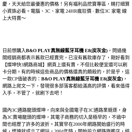
慶，天天給您最優惠的價格！另有福利品挖寶專區，精打細算
小資族必看。電腦、3C、家電 24HR瘋狂價 · 數位3C 家電 線
上大特賣～
日前想購入
B&O PLAY真無線藍牙耳機 E8(炭灰金)
，問過幾
間經銷商都表示舊款已經賣完，已沒有舊款庫存了，剛好看到
【燦坤快3網路商城】網頁上還有賣，不但比較便宜還可以刷
卡分期。有的時候這些商品的價格還真的頗殺的，於是乎，這
一款CP值破表的：
B&O PLAY真無線藍牙耳機 E8(炭灰金)
，
網路上爬文一下，發現很多部落客都給滿高的評價，看來值得
入手，不管了，就刷下去吧！
國內3C通路龍頭燦坤，向來與全國電子在3C通路業競逐，身
為3C賣場龍頭的燦坤，其電子商務的切入是極早的，不過中
間也經歷了許多的波折。其實早在2000年網路開始盛行的時
候，燦坤就成立了網站，2004年時，開始設立網路旗艦店，經