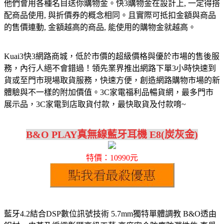
他們會用各種名目送你購物金。快3購物金在設計上, 一定得搭
配商品使用, 與折價券的概念相同。且實際可抵扣金額與商品
的售價連動, 金額越高的商品, 能使用的購物金就越高。
Kuai3快3網路商城，低於市價的超級價格與優於市場的售後服
務，內行人絕不會錯過！領先業界推出網路下單3小時快速到
貨或至門市現場取貨服務，快速方便，創造網路購物市場的新
體驗與不一樣的附加價值。3C家電福利品暢貨網，最多門市
展示品，3C家電到店取貨付款，最快取貨及付款唷~
B&O PLAY真無線藍牙耳機 E8(炭灰金)
特價：10990元
藍牙4.2結合DSP數位訊號技術 5.7mm獨特單體調教 B&O透由